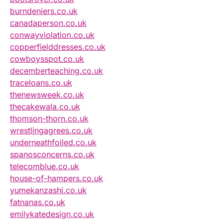
burndeniers.co.uk
canadaperson.co.uk
conwayviolation.co.uk
copperfielddresses.co.uk
cowboysspot.co.uk
decemberteaching.co.uk
traceloans.co.uk
thenewsweek.co.uk
thecakewala.co.uk
thomson-thorn.co.uk
wrestlingagrees.co.uk
underneathfoiled.co.uk
spanosconcerns.co.uk
telecomblue.co.uk
house-of-hampers.co.uk
yumekanzashi.co.uk
fatnanas.co.uk
emilykatedesign.co.uk