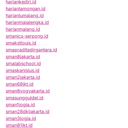
hariankediri.id
harianlamongan.id
harianlumajang.id
harianmajalengka.id
harianmalang.id
smanics-serpong.id
smakstlouis.id
smapraditadirgantara.id
sman8jakarta.id
smalabschool.id
smaskanisius.id
sman2jakarta.id
sman68jkt.id
sman8yogyakarta.id
smasungguldel.id
sman1jogja.id
sman28dkijakarta.id
sman3jogja.id
sman81jkt.id