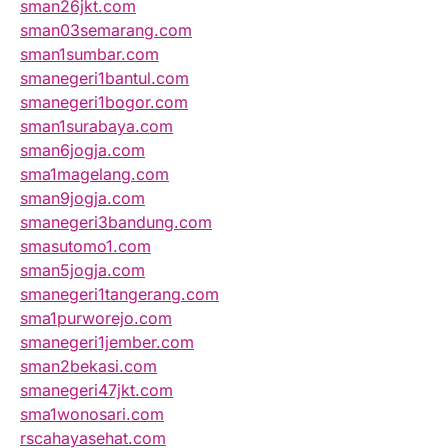
sman26jkt.com
sman03semarang.com
sman1sumbar.com
smanegeri1bantul.com
smanegeri1bogor.com
sman1surabaya.com
sman6jogja.com
sma1magelang.com
sman9jogja.com
smanegeri3bandung.com
smasutomo1.com
sman5jogja.com
smanegeri1tangerang.com
sma1purworejo.com
smanegeri1jember.com
sman2bekasi.com
smanegeri47jkt.com
sma1wonosari.com
rscahayasehat.com