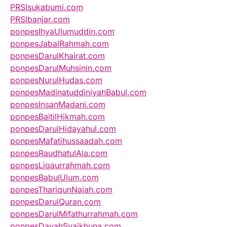
PRSIsukabumi.com
PRSIbanjar.com
ponpesIhyaUlumuddin.com
ponpesJabalRahmah.com
ponpesDarulKhairat.com
ponpesDarulMuhsinin.com
ponpesNurulHudas.com
ponpesMadinatuddiniyahBabul.com
ponpesInsanMadani.com
ponpesBaitilHikmah.com
ponpesDarulHidayahul.com
ponpesMafatihussaadah.com
ponpesRaudhatulAla.com
ponpesLiqaurrahmah.com
ponpesBabulUlum.com
ponpesThariqunNajah.com
ponpesDarulQuran.com
ponpesDarulMifathurrahmah.com
ponpesDayahSyaikhuna.com