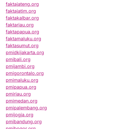
faktajateng.org
faktajatim.org
faktakalbar.org
faktariau.org
faktapapua.org
faktamaluku.org
faktasumut.org
pmidkijakarta.org
pmibali.org
pmijambi.org
pmigorontalo.org
pmimaluku.org
pmipapua.org
pmiriau.org
pmimedan.org
pmipalembang.org
pmijogja.org
pmibandung.org
pmibogor.org