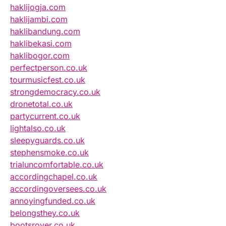
haklijogja.com
haklijambi.com
haklibandung.com
haklibekasi.com
haklibogor.com
perfectperson.co.uk
tourmusicfest.co.uk
strongdemocracy.co.uk
dronetotal.co.uk
partycurrent.co.uk
lightalso.co.uk
sleepyguards.co.uk
stephensmoke.co.uk
trialuncomfortable.co.uk
accordingchapel.co.uk
accordingoversees.co.uk
annoyingfunded.co.uk
belongsthey.co.uk
bootsrover.co.uk