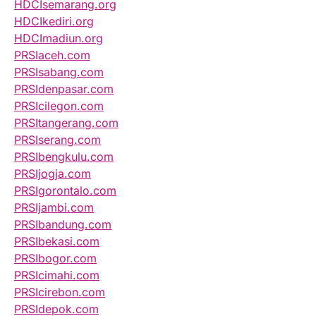
HDCIsemarang.org
HDCIkediri.org
HDCImadiun.org
PRSIaceh.com
PRSIsabang.com
PRSIdenpasar.com
PRSIcilegon.com
PRSItangerang.com
PRSIserang.com
PRSIbengkulu.com
PRSIjogja.com
PRSIgorontalo.com
PRSIjambi.com
PRSIbandung.com
PRSIbekasi.com
PRSIbogor.com
PRSIcimahi.com
PRSIcirebon.com
PRSIdepok.com