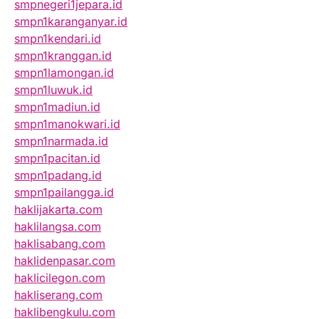
smpnegeri1jepara.id
smpn1karanganyar.id
smpn1kendari.id
smpn1kranggan.id
smpn1lamongan.id
smpn1luwuk.id
smpn1madiun.id
smpn1manokwari.id
smpn1narmada.id
smpn1pacitan.id
smpn1padang.id
smpn1pailangga.id
haklijakarta.com
haklilangsa.com
haklisabang.com
haklidenpasar.com
haklicilegon.com
hakliserang.com
haklibengkulu.com