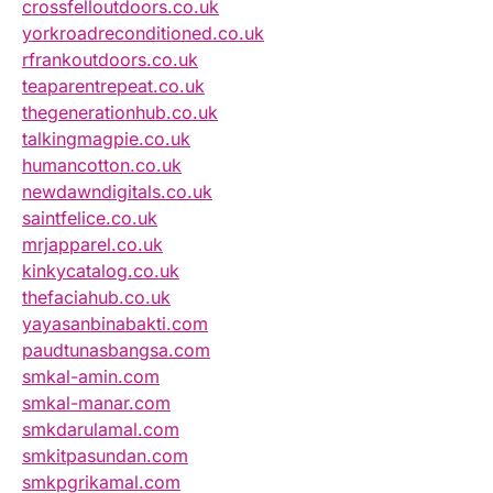
crossfelloutdoors.co.uk
yorkroadreconditioned.co.uk
rfrankoutdoors.co.uk
teaparentrepeat.co.uk
thegenerationhub.co.uk
talkingmagpie.co.uk
humancotton.co.uk
newdawndigitals.co.uk
saintfelice.co.uk
mrjapparel.co.uk
kinkycatalog.co.uk
thefaciahub.co.uk
yayasanbinabakti.com
paudtunasbangsa.com
smkal-amin.com
smkal-manar.com
smkdarulamal.com
smkitpasundan.com
smkpgrikamal.com