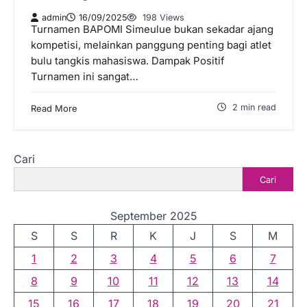
admin
16/09/2025
198 Views
Turnamen BAPOMI Simeulue bukan sekadar ajang
kompetisi, melainkan panggung penting bagi atlet
bulu tangkis mahasiswa. Dampak Positif
Turnamen ini sangat…
2 min read
Read More
Cari
Cari
September 2025
S
S
R
K
J
S
M
1
2
3
4
5
6
7
8
9
10
11
12
13
14
15
16
17
18
19
20
21