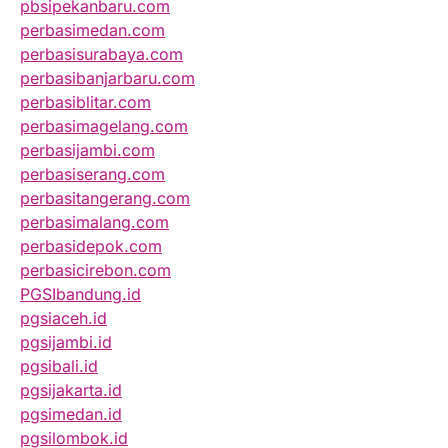
pbsipekanbaru.com
perbasimedan.com
perbasisurabaya.com
perbasibanjarbaru.com
perbasiblitar.com
perbasimagelang.com
perbasijambi.com
perbasiserang.com
perbasitangerang.com
perbasimalang.com
perbasidepok.com
perbasicirebon.com
PGSIbandung.id
pgsiaceh.id
pgsijambi.id
pgsibali.id
pgsijakarta.id
pgsimedan.id
pgsilombok.id