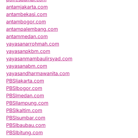
antamjakarta.com
antambekasi.com
antambogor.com
antampalembang.com
antammedan.com
yayasanarrohmah.com
yayasanpkbm.com
yayasanmambaulirsyad.com
yayasanabm.com
yayasandharmawanita.com
PBSIjakarta.com
PBSIbogor.com
PBSImedan.com
PBSIlampung.com
PBSIkaltim.com
PBSIsumbar.com
PBSIbaubau.com
PBSIbitung.com