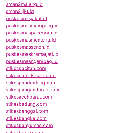
sman2malang.id
sman21jkt.id
puskesmasjakut.id
puskesmasmampang.id
puskesmaspancoran.id
puskesmasmenteng.id
puskesmassenen.id
puskesmaskramatjati.id
puskesmasngambeg.id
stikespacitan.com
stikespamekasan.com
stikespandeglang.com
stikespangandaran.com
stikesacehbarat.com
stikesbadung.com
stikesbanggai.com
stikesbangka.com
stikesbanyumas.com
stikesbekasi.com