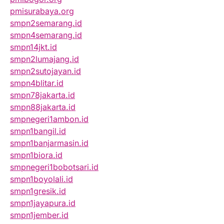
pmisurabaya.org
smpn2semarang.id
smpn4semarang.id
smpn14jkt.id
smpn2lumajang.id
smpn2sutojayan.id
smpn4blitar.id
smpn78jakarta.id
smpn88jakarta.id
smpnegeri1ambon.id
smpn1bangil.id
smpn1banjarmasin.id
smpn1biora.id
smpnegeri1bobotsari.id
smpn1boyolali.id
smpn1gresik.id
smpn1jayapura.id
smpn1jember.id