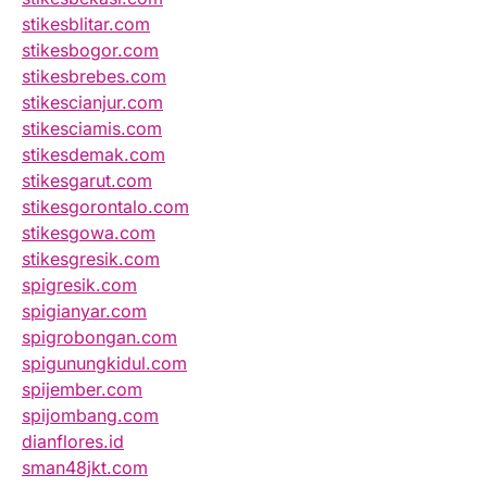
stikesblitar.com
stikesbogor.com
stikesbrebes.com
stikescianjur.com
stikesciamis.com
stikesdemak.com
stikesgarut.com
stikesgorontalo.com
stikesgowa.com
stikesgresik.com
spigresik.com
spigianyar.com
spigrobongan.com
spigunungkidul.com
spijember.com
spijombang.com
dianflores.id
sman48jkt.com