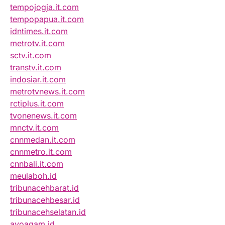
tempojogja.it.com
tempopapua.it.com
idntimes.it.com
metrotv.it.com
sctv.it.com
transtv.it.com
indosiar.it.com
metrotvnews.it.com
rctiplus.it.com
tvonenews.it.com
mnctv.it.com
cnnmedan.it.com
cnnmetro.it.com
cnnbali.it.com
meulaboh.id
tribunacehbarat.id
tribunacehbesar.id
tribunacehselatan.id
ayoagam.id