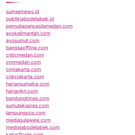
sumselnews.id
publikjabodetabek.id
pemudapancasilamedan.com
ayokalimantan.com
ayosumut.com
bangsaoffline.com
cnbcmedan.com
cnnmedan.com
cnnjakarta.com
cnbcjakarta.com
hariansumatra.com
harianikn.com
bandungtimes.com
sumutekspres.com
lampungpos.com
mediasulawesi.com
mediajabodetabek.com
kabarflores.com