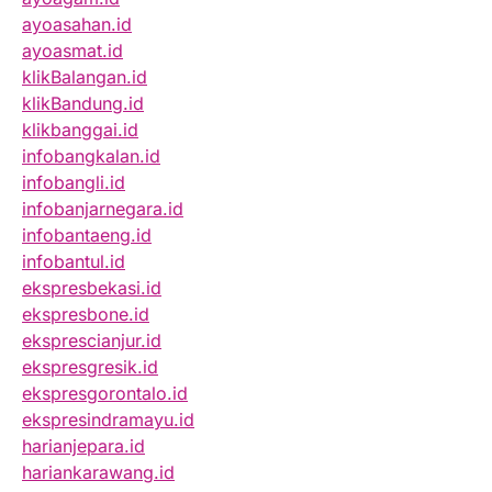
ayoasahan.id
ayoasmat.id
klikBalangan.id
klikBandung.id
klikbanggai.id
infobangkalan.id
infobangli.id
infobanjarnegara.id
infobantaeng.id
infobantul.id
ekspresbekasi.id
ekspresbone.id
eksprescianjur.id
ekspresgresik.id
ekspresgorontalo.id
ekspresindramayu.id
harianjepara.id
hariankarawang.id