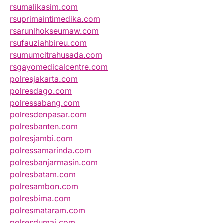
rsumalikasim.com
rsuprimaintimedika.com
rsarunlhokseumaw.com
rsufauziahbireu.com
rsumumcitrahusada.com
rsgayomedicalcentre.com
polresjakarta.com
polresdago.com
polressabang.com
polresdenpasar.com
polresbanten.com
polresjambi.com
polressamarinda.com
polresbanjarmasin.com
polresbatam.com
polresambon.com
polresbima.com
polresmataram.com
polresdumai.com