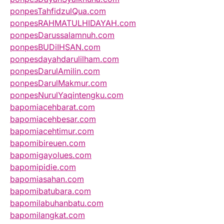
ponpesTahfidzulQua.com
ponpesRAHMATULHIDAYAH.com
ponpesDarussalamnuh.com
ponpesBUDiIHSAN.com
ponpesdayahdarulilham.com
ponpesDarulAmilin.com
ponpesDarulMakmur.com
ponpesNurulYaqintengku.com
bapomiacehbarat.com
bapomiacehbesar.com
bapomiacehtimur.com
bapomibireuen.com
bapomigayolues.com
bapomipidie.com
bapomiasahan.com
bapomibatubara.com
bapomilabuhanbatu.com
bapomilangkat.com