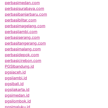
perbasimedan.com
perbasisurabaya.com
perbasibanjarbaru.com
perbasiblitar.com
perbasimagelang.com
perbasijambi.com
perbasiserang.com
perbasitangerang.com
perbasimalang.com
perbasidepok.com
perbasicirebon.com
PGSIbandung.id
pgsiaceh.id
pgsijambi.id
pgsibali.id
pgsijakarta.id
pgsimedan.id
pgsilombok.id
pgsimaluku.id