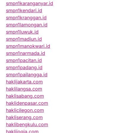
smpn1karanganyar.id
smpn1kendari.id
smpn1kranggan.id
smpn1lamongan.id
smpn1luwuk.id
smpn1madiun.id
smpn1manokwari.id
smpn1narmada.id
smpn1pacitan.id
smpn1padang.id
smpn1pailangga.id
haklijakarta.com
haklilangsa.com
haklisabang.com
haklidenpasar.com
haklicilegon.com
hakliserang.com
haklibengkulu.com
haklijogja.com