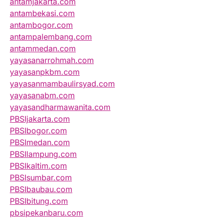
antamjakarta.com
antambekasi.com
antambogor.com
antampalembang.com
antammedan.com
yayasanarrohmah.com
yayasanpkbm.com
yayasanmambaulirsyad.com
yayasanabm.com
yayasandharmawanita.com
PBSIjakarta.com
PBSIbogor.com
PBSImedan.com
PBSIlampung.com
PBSIkaltim.com
PBSIsumbar.com
PBSIbaubau.com
PBSIbitung.com
pbsipekanbaru.com