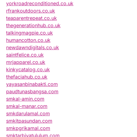
yorkroadreconditioned.co.uk
rfrankoutdoors.co.uk
teaparentrepeat.co.uk
thegenerationhub.co.uk
talkingmagpie.co.uk
humancotton.co.uk
newdawndigitals.co.uk
saintfelice.co.uk
mrjapparel.co.uk
kinkycatalog.co.uk
thefaciahub.co.uk
yayasanbinabakti.com
paudtunasbangsa.com
smkal-amin.com
smkal-manar.com
smkdarulamal.com
smkitpasundan.com
smkpgrikamal.com
smktarbiyatululum.com