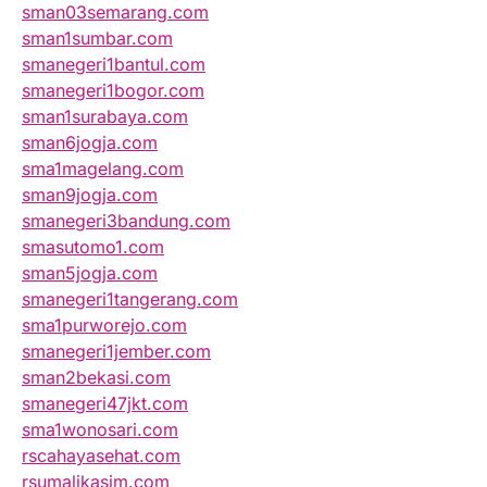
sman03semarang.com
sman1sumbar.com
smanegeri1bantul.com
smanegeri1bogor.com
sman1surabaya.com
sman6jogja.com
sma1magelang.com
sman9jogja.com
smanegeri3bandung.com
smasutomo1.com
sman5jogja.com
smanegeri1tangerang.com
sma1purworejo.com
smanegeri1jember.com
sman2bekasi.com
smanegeri47jkt.com
sma1wonosari.com
rscahayasehat.com
rsumalikasim.com