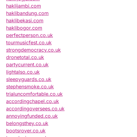
haklijambi.com
haklibandung.com
haklibekasi.com
haklibogor.com
perfectperson.co.uk
tourmusicfest.co.uk
strongdemocracy.co.uk
dronetotal.co.uk
partycurrent.co.uk
lightalso.co.uk
sleepyguards.co.uk
stephensmoke.co.uk
trialuncomfortable.co.uk
accordingchapel.co.uk
accordingoversees.co.uk
annoyingfunded.co.uk
belongsthey.co.uk
bootsrover.co.uk