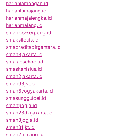
harianlamongan.id
harianlumajang.id
harianmajalengka.id
harianmalang.id
smanics-serpong.id
smakstlouis.id
smapraditadirgantara.id
sman8jakarta.id
smalabschool.id
smaskanisius.id
sman2jakarta.id
sman68jkt.id
sman8yogyakarta.id
smasungguldel.id
sman1jogja.id
sman28dkijakarta.id
sman3jogja.id
sman81jkt.id
sman2malang.id