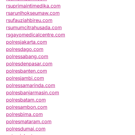
rsuprimaintimedika.com
rsarunlhokseumaw.com
rsufauziahbireu.com
rsumumcitrahusada.com
rsgayomedicalcentre.com
polresjakarta.com
polresdago.com
polressabang.com
polresdenpasar.com
polresbanten.com
polresjambi.com
polressamarinda.com
polresbanjarmasin.com
polresbatam.com
polresambon.com
polresbima.com
polresmataram.com
polresdumai.com