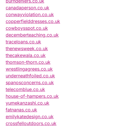
burndeniers.co.uk
canadaperson.co.uk
conwayviolation.co.uk
copperfielddresses.co.uk
cowboysspot.co.uk
decemberteaching.co.uk
traceloans.co.uk
thenewsweek.co.uk
thecakewala.co.uk
thomson-thorn.co.uk
wrestlingagrees.co.uk
underneathfoiled.co.uk
spanosconcerns.co.uk
telecomblue.co.uk
house-of-hampers.co.uk
yumekanzashi.co.uk
fatnanas.co.uk
emilykatedesign.co.uk
crossfelloutdoors.co.uk