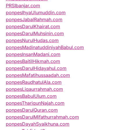
PRSIbanjar.com
ponpesIhyaUlumuddin.com
ponpesJabalRahmah.com
ponpesDarulKhairat.com
ponpesDarulMuhsinin.com
ponpesNurulHudas.com
ponpesMadinatuddiniyahBabul.com
ponpesInsanMadani.com
ponpesBaitilHikmah.com
ponpesDarulHidayahul.com
ponpesMafatihussaadah.com
ponpesRaudhatulAla.com
ponpesLiqaurrahmah.com
ponpesBabulUlum.com
ponpesThariqunNajah.com
ponpesDarulQuran.com
ponpesDarulMifathurrahmah.com
ponpesDayahSyaikhuna.com