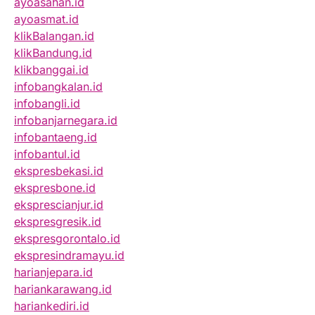
ayoasahan.id
ayoasmat.id
klikBalangan.id
klikBandung.id
klikbanggai.id
infobangkalan.id
infobangli.id
infobanjarnegara.id
infobantaeng.id
infobantul.id
ekspresbekasi.id
ekspresbone.id
eksprescianjur.id
ekspresgresik.id
ekspresgorontalo.id
ekspresindramayu.id
harianjepara.id
hariankarawang.id
hariankediri.id