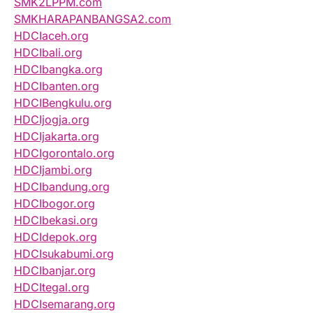
SMK2LPPM.com
SMKHARAPANBANGSA2.com
HDCIaceh.org
HDCIbali.org
HDCIbangka.org
HDCIbanten.org
HDCIBengkulu.org
HDCIjogja.org
HDCIjakarta.org
HDCIgorontalo.org
HDCIjambi.org
HDCIbandung.org
HDCIbogor.org
HDCIbekasi.org
HDCIdepok.org
HDCIsukabumi.org
HDCIbanjar.org
HDCItegal.org
HDCIsemarang.org