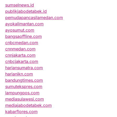
sumselnews.id
publikjabodetabek.id
pemudapancasilamedan.com
ayokalimantan.com
ayosumut.com
bangsaoffline.com
cnbcmedan.com
cnnmedan.com
cnnjakarta.com
cnbcjakarta.com
hariansumatra.com
harianikn.com
bandungtimes.com
sumutekspres.com
lampungpos.com
mediasulawesi.com
mediajabodetabek.com
kabarflores.com