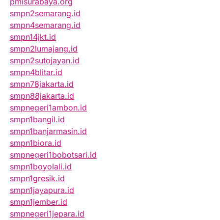
pmisurabaya.org
smpn2semarang.id
smpn4semarang.id
smpn14jkt.id
smpn2lumajang.id
smpn2sutojayan.id
smpn4blitar.id
smpn78jakarta.id
smpn88jakarta.id
smpnegeri1ambon.id
smpn1bangil.id
smpn1banjarmasin.id
smpn1biora.id
smpnegeri1bobotsari.id
smpn1boyolali.id
smpn1gresik.id
smpn1jayapura.id
smpn1jember.id
smpnegeri1jepara.id