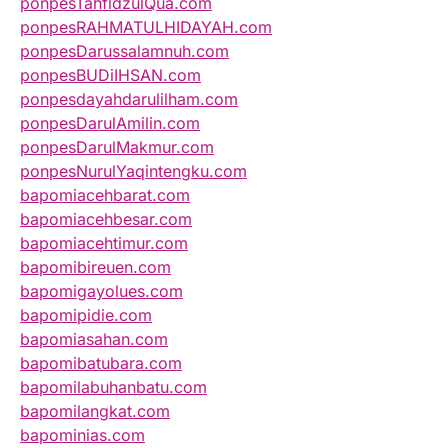
ponpesTahfidzulQua.com
ponpesRAHMATULHIDAYAH.com
ponpesDarussalamnuh.com
ponpesBUDiIHSAN.com
ponpesdayahdarulilham.com
ponpesDarulAmilin.com
ponpesDarulMakmur.com
ponpesNurulYaqintengku.com
bapomiacehbarat.com
bapomiacehbesar.com
bapomiacehtimur.com
bapomibireuen.com
bapomigayolues.com
bapomipidie.com
bapomiasahan.com
bapomibatubara.com
bapomilabuhanbatu.com
bapomilangkat.com
bapominias.com