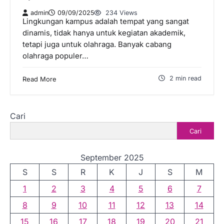
admin
09/09/2025
234 Views
Lingkungan kampus adalah tempat yang sangat
dinamis, tidak hanya untuk kegiatan akademik,
tetapi juga untuk olahraga. Banyak cabang
olahraga populer…
2 min read
Read More
Cari
Cari
September 2025
S
S
R
K
J
S
M
1
2
3
4
5
6
7
8
9
10
11
12
13
14
15
16
17
18
19
20
21