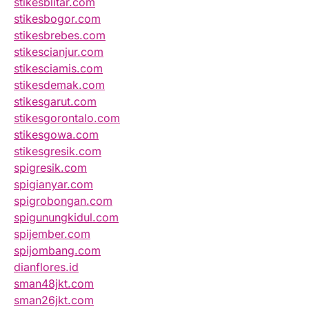
stikesblitar.com
stikesbogor.com
stikesbrebes.com
stikescianjur.com
stikesciamis.com
stikesdemak.com
stikesgarut.com
stikesgorontalo.com
stikesgowa.com
stikesgresik.com
spigresik.com
spigianyar.com
spigrobongan.com
spigunungkidul.com
spijember.com
spijombang.com
dianflores.id
sman48jkt.com
sman26jkt.com