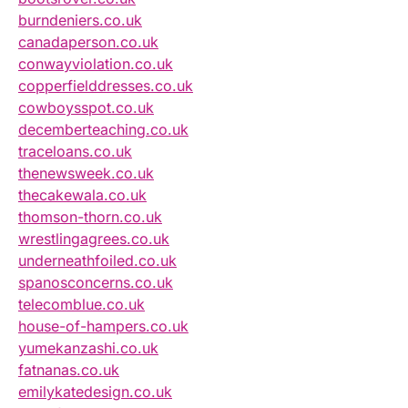
burndeniers.co.uk
canadaperson.co.uk
conwayviolation.co.uk
copperfielddresses.co.uk
cowboysspot.co.uk
decemberteaching.co.uk
traceloans.co.uk
thenewsweek.co.uk
thecakewala.co.uk
thomson-thorn.co.uk
wrestlingagrees.co.uk
underneathfoiled.co.uk
spanosconcerns.co.uk
telecomblue.co.uk
house-of-hampers.co.uk
yumekanzashi.co.uk
fatnanas.co.uk
emilykatedesign.co.uk