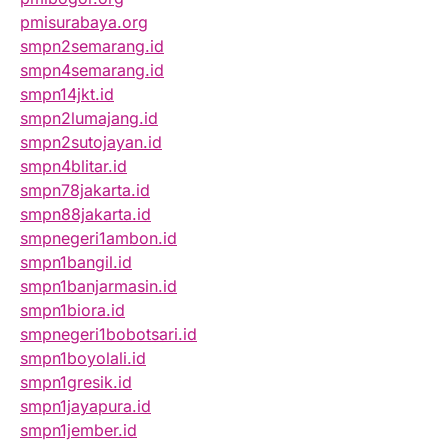
pmisurabaya.org
smpn2semarang.id
smpn4semarang.id
smpn14jkt.id
smpn2lumajang.id
smpn2sutojayan.id
smpn4blitar.id
smpn78jakarta.id
smpn88jakarta.id
smpnegeri1ambon.id
smpn1bangil.id
smpn1banjarmasin.id
smpn1biora.id
smpnegeri1bobotsari.id
smpn1boyolali.id
smpn1gresik.id
smpn1jayapura.id
smpn1jember.id