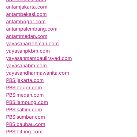
antamjakarta.com
antambekasi.com
antambogor.com
antampalembang.com
antammedan.com
yayasanarrohmah.com
yayasanpkbm.com
yayasanmambaulirsyad.com
yayasanabm.com
yayasandharmawanita.com
PBSIjakarta.com
PBSIbogor.com
PBSImedan.com
PBSIlampung.com
PBSIkaltim.com
PBSIsumbar.com
PBSIbaubau.com
PBSIbitung.com