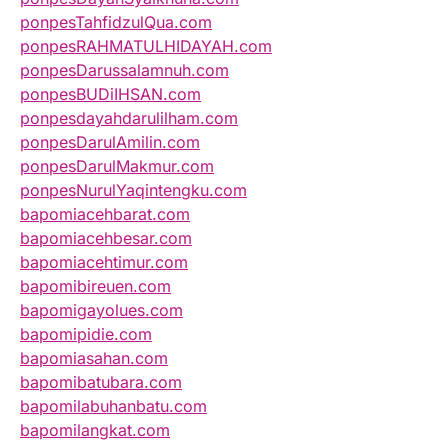
ponpesTahfidzulQua.com
ponpesRAHMATULHIDAYAH.com
ponpesDarussalamnuh.com
ponpesBUDiIHSAN.com
ponpesdayahdarulilham.com
ponpesDarulAmilin.com
ponpesDarulMakmur.com
ponpesNurulYaqintengku.com
bapomiacehbarat.com
bapomiacehbesar.com
bapomiacehtimur.com
bapomibireuen.com
bapomigayolues.com
bapomipidie.com
bapomiasahan.com
bapomibatubara.com
bapomilabuhanbatu.com
bapomilangkat.com