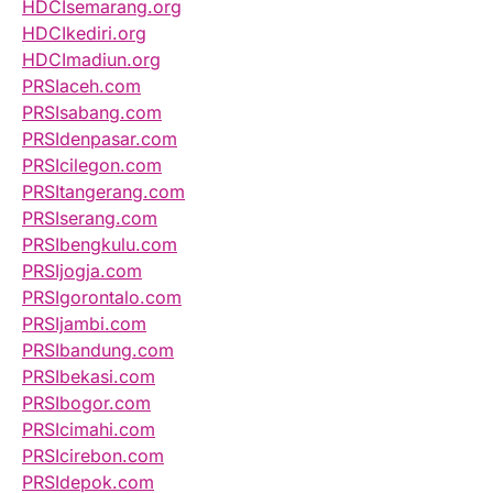
HDCIsemarang.org
HDCIkediri.org
HDCImadiun.org
PRSIaceh.com
PRSIsabang.com
PRSIdenpasar.com
PRSIcilegon.com
PRSItangerang.com
PRSIserang.com
PRSIbengkulu.com
PRSIjogja.com
PRSIgorontalo.com
PRSIjambi.com
PRSIbandung.com
PRSIbekasi.com
PRSIbogor.com
PRSIcimahi.com
PRSIcirebon.com
PRSIdepok.com