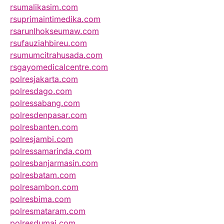
rsumalikasim.com
rsuprimaintimedika.com
rsarunlhokseumaw.com
rsufauziahbireu.com
rsumumcitrahusada.com
rsgayomedicalcentre.com
polresjakarta.com
polresdago.com
polressabang.com
polresdenpasar.com
polresbanten.com
polresjambi.com
polressamarinda.com
polresbanjarmasin.com
polresbatam.com
polresambon.com
polresbima.com
polresmataram.com
polresdumai.com