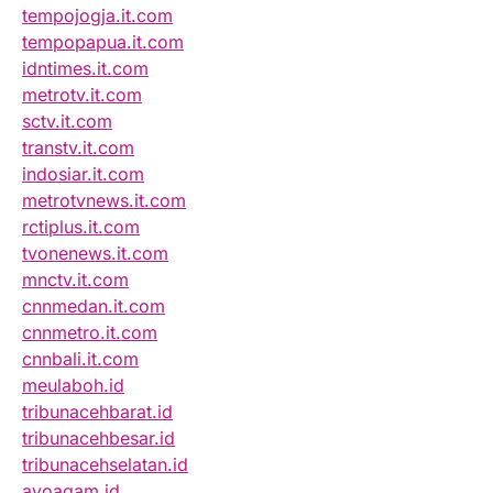
tempojogja.it.com
tempopapua.it.com
idntimes.it.com
metrotv.it.com
sctv.it.com
transtv.it.com
indosiar.it.com
metrotvnews.it.com
rctiplus.it.com
tvonenews.it.com
mnctv.it.com
cnnmedan.it.com
cnnmetro.it.com
cnnbali.it.com
meulaboh.id
tribunacehbarat.id
tribunacehbesar.id
tribunacehselatan.id
ayoagam.id