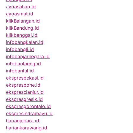
ayoasahan.id
ayoasmat.id
klikBalangan.id
klikBandung.id
klikbanggai.id
infobangkalan.id
infobangli.id
infobanjarnegara.id
infobantaeng.id
infobantul.id
ekspresbekasi.id
ekspresbone.id
eksprescianjur.id
ekspresgresik.id
ekspresgorontalo.id
ekspresindramayu.id
harianjepara.id
hariankarawang.id