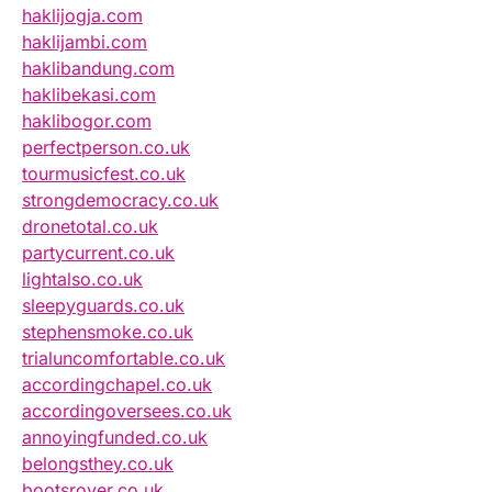
haklijogja.com
haklijambi.com
haklibandung.com
haklibekasi.com
haklibogor.com
perfectperson.co.uk
tourmusicfest.co.uk
strongdemocracy.co.uk
dronetotal.co.uk
partycurrent.co.uk
lightalso.co.uk
sleepyguards.co.uk
stephensmoke.co.uk
trialuncomfortable.co.uk
accordingchapel.co.uk
accordingoversees.co.uk
annoyingfunded.co.uk
belongsthey.co.uk
bootsrover.co.uk