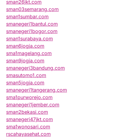
sman26jkt.com
sman03semarang.com
sman1sumbar.com
smanegeri1bantul.com
smanegeri1bogor.com
sman1surabaya.com
sman6jogja.com
sma1magelang.com
sman9jogja.com
smanegeri3bandung.com
smasutomo1.com
sman5jogja.com
smanegeri1tangerang.com
sma1purworejo.com
smanegeri1jember.com
sman2bekasi.com
smanegeri47jkt.com
sma1wonosari.com
rscahayasehat.com