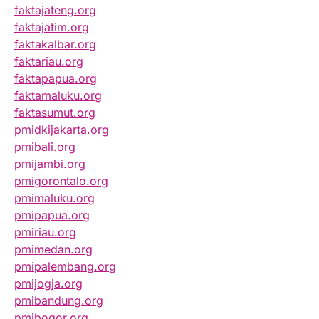
faktajateng.org
faktajatim.org
faktakalbar.org
faktariau.org
faktapapua.org
faktamaluku.org
faktasumut.org
pmidkijakarta.org
pmibali.org
pmijambi.org
pmigorontalo.org
pmimaluku.org
pmipapua.org
pmiriau.org
pmimedan.org
pmipalembang.org
pmijogja.org
pmibandung.org
pmibogor.org