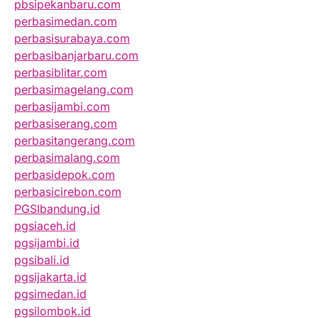
pbsipekanbaru.com
perbasimedan.com
perbasisurabaya.com
perbasibanjarbaru.com
perbasiblitar.com
perbasimagelang.com
perbasijambi.com
perbasiserang.com
perbasitangerang.com
perbasimalang.com
perbasidepok.com
perbasicirebon.com
PGSIbandung.id
pgsiaceh.id
pgsijambi.id
pgsibali.id
pgsijakarta.id
pgsimedan.id
pgsilombok.id