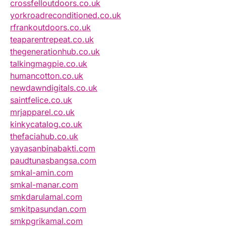
crossfelloutdoors.co.uk
yorkroadreconditioned.co.uk
rfrankoutdoors.co.uk
teaparentrepeat.co.uk
thegenerationhub.co.uk
talkingmagpie.co.uk
humancotton.co.uk
newdawndigitals.co.uk
saintfelice.co.uk
mrjapparel.co.uk
kinkycatalog.co.uk
thefaciahub.co.uk
yayasanbinabakti.com
paudtunasbangsa.com
smkal-amin.com
smkal-manar.com
smkdarulamal.com
smkitpasundan.com
smkpgrikamal.com