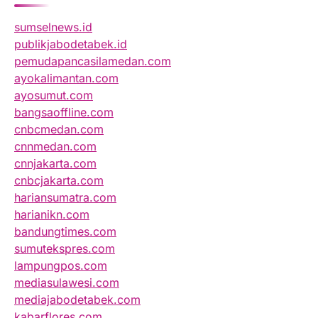
sumselnews.id
publikjabodetabek.id
pemudapancasilamedan.com
ayokalimantan.com
ayosumut.com
bangsaoffline.com
cnbcmedan.com
cnnmedan.com
cnnjakarta.com
cnbcjakarta.com
hariansumatra.com
harianikn.com
bandungtimes.com
sumutekspres.com
lampungpos.com
mediasulawesi.com
mediajabodetabek.com
kabarflores.com