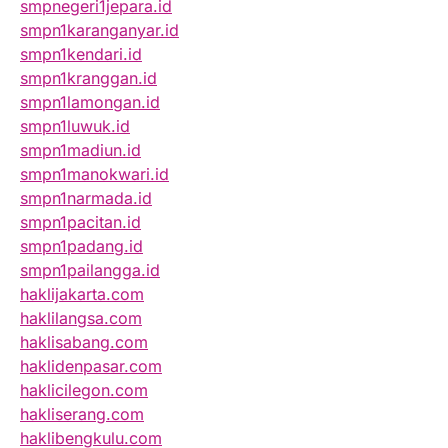
smpnegeri1jepara.id
smpn1karanganyar.id
smpn1kendari.id
smpn1kranggan.id
smpn1lamongan.id
smpn1luwuk.id
smpn1madiun.id
smpn1manokwari.id
smpn1narmada.id
smpn1pacitan.id
smpn1padang.id
smpn1pailangga.id
haklijakarta.com
haklilangsa.com
haklisabang.com
haklidenpasar.com
haklicilegon.com
hakliserang.com
haklibengkulu.com