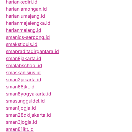
hariankediri.id
harianlamongan.id
harianlumajang.id
harianmajalengka.id
harianmalang.id
smanics-serpong.id
smakstlouis.id
smapraditadirgantara.id
sman8jakarta.id
smalabschool.id
smaskanisius.id
sman2jakarta.id
sman68jkt.id
sman8yogyakarta.id
smasungguldel.id
sman1jogja.id
sman28dkijakarta.id
sman3jogja.id
sman81jkt.id