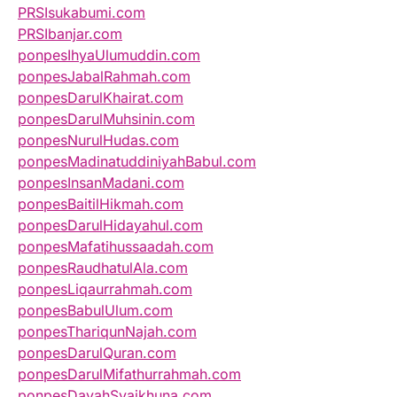
PRSIsukabumi.com
PRSIbanjar.com
ponpesIhyaUlumuddin.com
ponpesJabalRahmah.com
ponpesDarulKhairat.com
ponpesDarulMuhsinin.com
ponpesNurulHudas.com
ponpesMadinatuddiniyahBabul.com
ponpesInsanMadani.com
ponpesBaitilHikmah.com
ponpesDarulHidayahul.com
ponpesMafatihussaadah.com
ponpesRaudhatulAla.com
ponpesLiqaurrahmah.com
ponpesBabulUlum.com
ponpesThariqunNajah.com
ponpesDarulQuran.com
ponpesDarulMifathurrahmah.com
ponpesDayahSyaikhuna.com