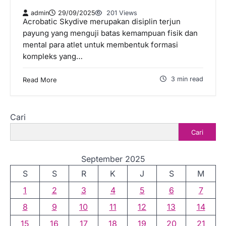
admin
29/09/2025
201 Views
Acrobatic Skydive merupakan disiplin terjun
payung yang menguji batas kemampuan fisik dan
mental para atlet untuk membentuk formasi
kompleks yang…
3 min read
Read More
Cari
Cari
September 2025
S
S
R
K
J
S
M
1
2
3
4
5
6
7
8
9
10
11
12
13
14
15
16
17
18
19
20
21