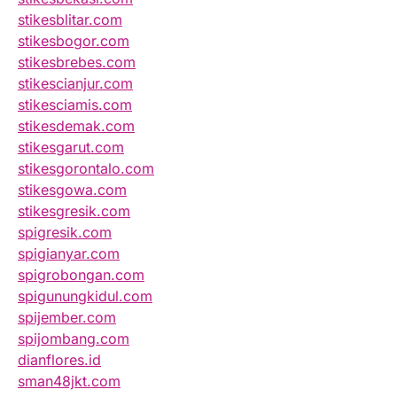
stikesblitar.com
stikesbogor.com
stikesbrebes.com
stikescianjur.com
stikesciamis.com
stikesdemak.com
stikesgarut.com
stikesgorontalo.com
stikesgowa.com
stikesgresik.com
spigresik.com
spigianyar.com
spigrobongan.com
spigunungkidul.com
spijember.com
spijombang.com
dianflores.id
sman48jkt.com