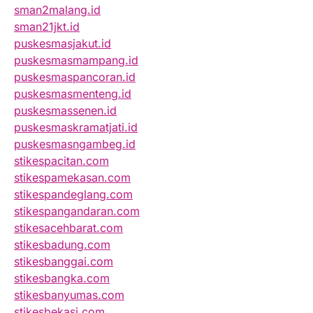
sman2malang.id
sman21jkt.id
puskesmasjakut.id
puskesmasmampang.id
puskesmaspancoran.id
puskesmasmenteng.id
puskesmassenen.id
puskesmaskramatjati.id
puskesmasngambeg.id
stikespacitan.com
stikespamekasan.com
stikespandeglang.com
stikespangandaran.com
stikesacehbarat.com
stikesbadung.com
stikesbanggai.com
stikesbangka.com
stikesbanyumas.com
stikesbekasi.com