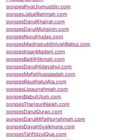
ponpesIhyaUlumuddin.com
ponpesJabalRahmah.com
ponpesDarulKhairat.com
ponpesDarulMuhsinin.com
ponpesNurulHudas.com
ponpesMadinatuddiniyahBabul.com
ponpesInsanMadani.com
ponpesBaitilHikmah.com
ponpesDarulHidayahul.com
ponpesMafatihussaadah.com
ponpesRaudhatulAla.com
ponpesLiqaurrahmah.com
ponpesBabulUlum.com
ponpesThariqunNajah.com
ponpesDarulQuran.com
ponpesDarulMifathurrahmah.com
ponpesDayahSyaikhuna.com
ponpesTahfidzulQua.com