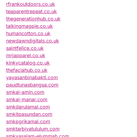
rfrankoutdoors.co.uk
teaparentrepeat.co.uk
thegenerationhub.co.uk
talkingmagpie.co.uk
humancotton.co.uk
newdawndigitals.co.uk
saintfelice.co.uk
mrjapparel.co.uk
kinkycatalog.co.uk
thefaciahub.co.uk
yayasanbinabakti.com
paudtunasbangsa.com
smkal-amin.com
smkal-manar.com
smkdarulamal.com
smkitpasundan.com
smkpgrikamal.com
smktarbiyatululum.com
smkyasalam-elummah.com