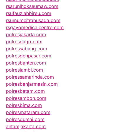
rsarunlhokseumaw.com
rsufauziahbireu.com
rsumumcitrahusada.com
rsgayomedicalcentre.com
polresjakarta.com
polresdago.com
polressabang.com
polresdenpasar.com
polresbanten.com
polresjambi.com
polressamarinda.com
polresbanjarmasin.com
polresbatam.com
polresambon.com
polresbima.com
polresmataram.com
polresdumai.com
antamjakarta.com