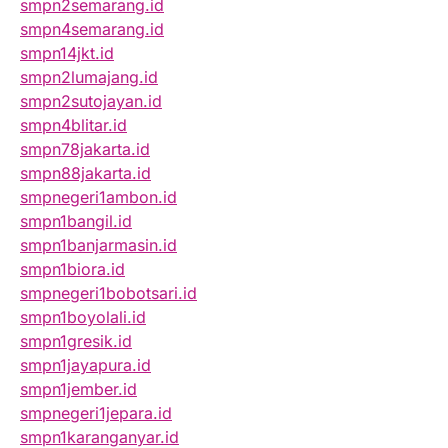
smpn2semarang.id
smpn4semarang.id
smpn14jkt.id
smpn2lumajang.id
smpn2sutojayan.id
smpn4blitar.id
smpn78jakarta.id
smpn88jakarta.id
smpnegeri1ambon.id
smpn1bangil.id
smpn1banjarmasin.id
smpn1biora.id
smpnegeri1bobotsari.id
smpn1boyolali.id
smpn1gresik.id
smpn1jayapura.id
smpn1jember.id
smpnegeri1jepara.id
smpn1karanganyar.id