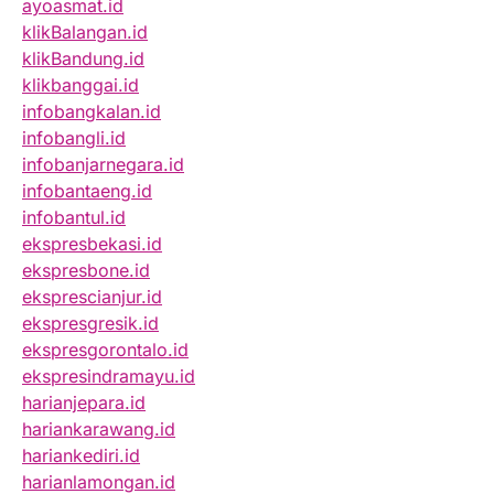
ayoasmat.id
klikBalangan.id
klikBandung.id
klikbanggai.id
infobangkalan.id
infobangli.id
infobanjarnegara.id
infobantaeng.id
infobantul.id
ekspresbekasi.id
ekspresbone.id
eksprescianjur.id
ekspresgresik.id
ekspresgorontalo.id
ekspresindramayu.id
harianjepara.id
hariankarawang.id
hariankediri.id
harianlamongan.id