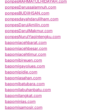
ponpesRAHMATULHIDAYAH.com
ponpesDarussalamnuh.com
ponpesBUDiIHSAN.com
ponpesdayahdarulilham.com
ponpesDarulAmilin.com
ponpesDarulMakmur.com
ponpesNurulYaqintengku.com
bapomiacehbarat.com
bapomiacehbesar.com
bapomiacehtimur.com
bapomibireuen.com
bapomigayolues.com
bapomipidie.com
bapomiasahan.com
bapomibatubara.com
bapomilabuhanbatu.com
bapomilangkat.com
bapominias.com
bapomisamosir.com