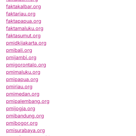
faktakalbar.org
faktariau.org
faktapapua.org
faktamaluku.org
faktasumut.org
pmidkijakarta.org
pmibali.org
pmijambi.org
pmigorontalo.org
pmimaluku.org
pmipapua.org
pmiriau.org
pmimedan.org
pmipalembang.org
pmijogja.org
pmibandung.org
pmibogor.org
pmisurabaya.org