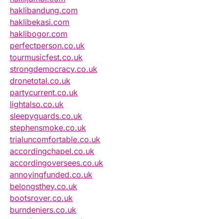
haklibandung.com
haklibekasi.com
haklibogor.com
perfectperson.co.uk
tourmusicfest.co.uk
strongdemocracy.co.uk
dronetotal.co.uk
partycurrent.co.uk
lightalso.co.uk
sleepyguards.co.uk
stephensmoke.co.uk
trialuncomfortable.co.uk
accordingchapel.co.uk
accordingoversees.co.uk
annoyingfunded.co.uk
belongsthey.co.uk
bootsrover.co.uk
burndeniers.co.uk