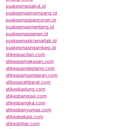
puskesmasjakut.id
puskesmasmampang.id
puskesmaspancoran.id
puskesmasmenteng.id
puskesmassenen.id
puskesmaskramatjati.id
puskesmasngambeg.id
stikespacitan.com
stikespamekasan.com
stikespandeglang.com
stikespangandaran.com
stikesacehbarat.com
stikesbadung.com
stikesbanggai.com
stikesbangka.com
stikesbanyumas.com
stikesbekasi.com
stikesblitar.com