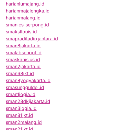
harianlumajang.id
harianmajalengka.id
harianmalang.id
smanics-serpong.id
smakstlouis.id
smapraditadirgantara.id
sman8jakarta.id
smalabschool.id
smaskanisius.id
sman2jakarta.id
sman68jkt.id
sman8yogyakarta.id
smasungguldel.id
sman1jogja.id
sman28dkijakarta.id
sman3jogja.id
sman81jkt.id
sman2malang.id
sman21jkt.id