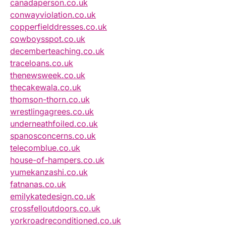
canadaperson.co.uk
conwayviolation.co.uk
copperfielddresses.co.uk
cowboysspot.co.uk
decemberteaching.co.uk
traceloans.co.uk
thenewsweek.co.uk
thecakewala.co.uk
thomson-thorn.co.uk
wrestlingagrees.co.uk
underneathfoiled.co.uk
spanosconcerns.co.uk
telecomblue.co.uk
house-of-hampers.co.uk
yumekanzashi.co.uk
fatnanas.co.uk
emilykatedesign.co.uk
crossfelloutdoors.co.uk
yorkroadreconditioned.co.uk