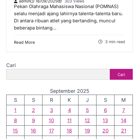
admin
18/09/2025
303 Views
Pekan Olahraga Mahasiswa Nasional (POMNAS)
selalu menjadi ajang lahirnya talenta-talenta baru.
Di antara ribuan atlet yang bertanding, muncul
beberapa bintang…
3 min read
Read More
Cari
Cari
September 2025
S
S
R
K
J
S
M
1
2
3
4
5
6
7
8
9
10
11
12
13
14
15
16
17
18
19
20
21