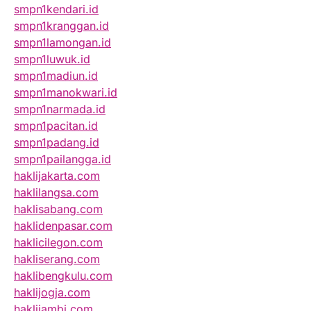
smpn1kendari.id
smpn1kranggan.id
smpn1lamongan.id
smpn1luwuk.id
smpn1madiun.id
smpn1manokwari.id
smpn1narmada.id
smpn1pacitan.id
smpn1padang.id
smpn1pailangga.id
haklijakarta.com
haklilangsa.com
haklisabang.com
haklidenpasar.com
haklicilegon.com
hakliserang.com
haklibengkulu.com
haklijogja.com
haklijambi.com