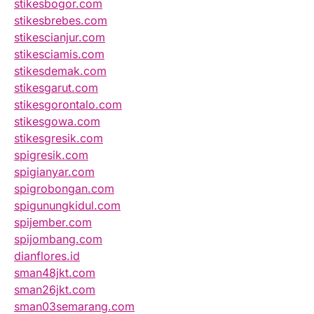
stikesbogor.com
stikesbrebes.com
stikescianjur.com
stikesciamis.com
stikesdemak.com
stikesgarut.com
stikesgorontalo.com
stikesgowa.com
stikesgresik.com
spigresik.com
spigianyar.com
spigrobongan.com
spigunungkidul.com
spijember.com
spijombang.com
dianflores.id
sman48jkt.com
sman26jkt.com
sman03semarang.com