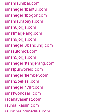
sman1sumbar.com
smanegeri1bantul.com
smanegeri1bogor.com
sman1surabaya.com
sman6jogja.com
sma1magelang.com
sman9jogja.com
smanegeri3bandung.com
smasutomo1.com
sman5jogja.com
smanegeri1tangerang.com
sma1purworejo.com
smanegeri1jember.com
sman2bekasi.com
smanegeri47jkt.com
sma1wonosari.com
rscahayasehat.com
rsumalikasim.com
rsuprimaintimedika.com