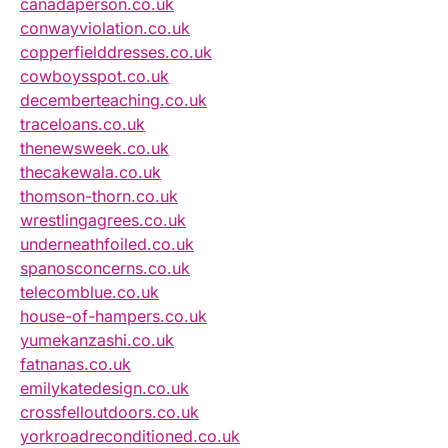
canadaperson.co.uk
conwayviolation.co.uk
copperfielddresses.co.uk
cowboysspot.co.uk
decemberteaching.co.uk
traceloans.co.uk
thenewsweek.co.uk
thecakewala.co.uk
thomson-thorn.co.uk
wrestlingagrees.co.uk
underneathfoiled.co.uk
spanosconcerns.co.uk
telecomblue.co.uk
house-of-hampers.co.uk
yumekanzashi.co.uk
fatnanas.co.uk
emilykatedesign.co.uk
crossfelloutdoors.co.uk
yorkroadreconditioned.co.uk