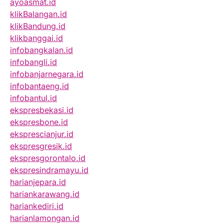
ayoasmat.id
klikBalangan.id
klikBandung.id
klikbanggai.id
infobangkalan.id
infobangli.id
infobanjarnegara.id
infobantaeng.id
infobantul.id
ekspresbekasi.id
ekspresbone.id
eksprescianjur.id
ekspresgresik.id
ekspresgorontalo.id
ekspresindramayu.id
harianjepara.id
hariankarawang.id
hariankediri.id
harianlamongan.id