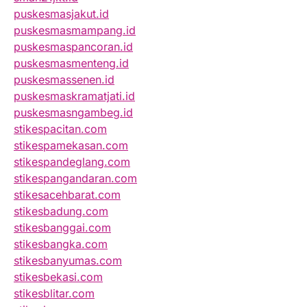
puskesmasjakut.id
puskesmasmampang.id
puskesmaspancoran.id
puskesmasmenteng.id
puskesmassenen.id
puskesmaskramatjati.id
puskesmasngambeg.id
stikespacitan.com
stikespamekasan.com
stikespandeglang.com
stikespangandaran.com
stikesacehbarat.com
stikesbadung.com
stikesbanggai.com
stikesbangka.com
stikesbanyumas.com
stikesbekasi.com
stikesblitar.com