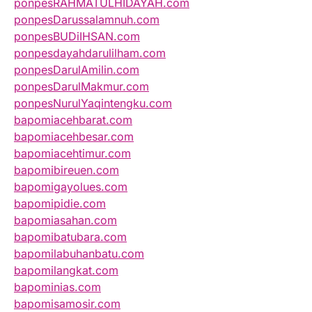
ponpesRAHMATULHIDAYAH.com
ponpesDarussalamnuh.com
ponpesBUDiIHSAN.com
ponpesdayahdarulilham.com
ponpesDarulAmilin.com
ponpesDarulMakmur.com
ponpesNurulYaqintengku.com
bapomiacehbarat.com
bapomiacehbesar.com
bapomiacehtimur.com
bapomibireuen.com
bapomigayolues.com
bapomipidie.com
bapomiasahan.com
bapomibatubara.com
bapomilabuhanbatu.com
bapomilangkat.com
bapominias.com
bapomisamosir.com