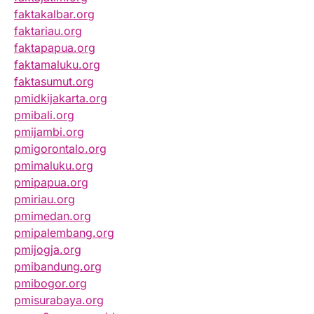
faktakalbar.org
faktariau.org
faktapapua.org
faktamaluku.org
faktasumut.org
pmidkijakarta.org
pmibali.org
pmijambi.org
pmigorontalo.org
pmimaluku.org
pmipapua.org
pmiriau.org
pmimedan.org
pmipalembang.org
pmijogja.org
pmibandung.org
pmibogor.org
pmisurabaya.org