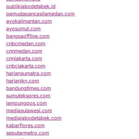
publikjabodetabek.id
pemudapancasilamedan.com
ayokalimantan.com
ayosumut.com
bangsaoffline.com
cnbcmedan.com
cnnmedan.com
cnnjakarta.com
cnbcjakarta.com
hariansumatra.com
harianikn.com
bandungtimes.com
sumutekspres.com
lampungpos.com
mediasulawesi.com
mediajabodetabek.com
kabarflores.com
seputarmetro.com