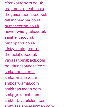
rfrankoutdoors.co.uk
teaparentrepeat.co.uk
thegenerationhub.co.uk
talkingmagpie.co.uk
humancotton.co.uk
newdawndigitals.co.uk
saintfelice.co.uk
mrjapparel.co.uk
kinkycatalog.co.uk
thefaciahub.co.uk
yayasanbinabakti.com
paudtunasbangsa.com
smkal-amin.com
smkal-manar.com
smkdarulamal.com
smkitpasundan.com
smkpgrikamal.com
smktarbiyatululum.com
smkyasalam-elummah.com