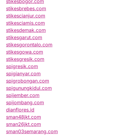
stikesbogor.com
stikesbrebes.com
stikescianjur.com
stikesciamis.com
stikesdemak.com
stikesgarut.com
stikesgorontalo.com
stikesgowa.com
stikesgresik.com
spigresik.com
spigianyar.com
spigrobongan.com
spigunungkidul.com
spijember.com
spijombang.com
dianflores.id
sman48jkt.com
sman26jkt.com
sman03semarang.com