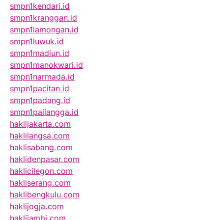
smpn1kendari.id
smpn1kranggan.id
smpn1lamongan.id
smpn1luwuk.id
smpn1madiun.id
smpn1manokwari.id
smpn1narmada.id
smpn1pacitan.id
smpn1padang.id
smpn1pailangga.id
haklijakarta.com
haklilangsa.com
haklisabang.com
haklidenpasar.com
haklicilegon.com
hakliserang.com
haklibengkulu.com
haklijogja.com
haklijambi.com