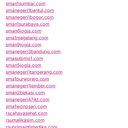
sman1sumbar.com
smanegeri1bantul.com
smanegeri1bogor.com
sman1surabaya.com
sman6jogja.com
sma1magelang.com
sman9jogja.com
smanegeri3bandung.com
smasutomo1.com
sman5jogja.com
smanegeri1tangerang.com
sma1purworejo.com
smanegeri1jember.com
sman2bekasi.com
smanegeri47jkt.com
sma1wonosari.com
rscahayasehat.com
rsumalikasim.com
rsuprimaintimedika.com