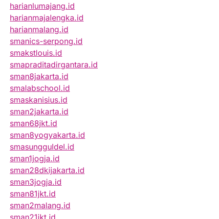
harianlumajang.id
harianmajalengka.id
harianmalang.id
smanics-serpong.id
smakstlouis.id
smapraditadirgantara.id
sman8jakarta.id
smalabschool.id
smaskanisius.id
sman2jakarta.id
sman68jkt.id
sman8yogyakarta.id
smasungguldel.id
sman1jogja.id
sman28dkijakarta.id
sman3jogja.id
sman81jkt.id
sman2malang.id
sman21jkt.id