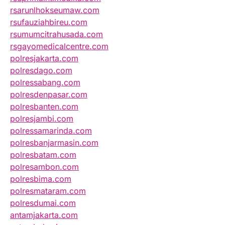
rsarunlhokseumaw.com
rsufauziahbireu.com
rsumumcitrahusada.com
rsgayomedicalcentre.com
polresjakarta.com
polresdago.com
polressabang.com
polresdenpasar.com
polresbanten.com
polresjambi.com
polressamarinda.com
polresbanjarmasin.com
polresbatam.com
polresambon.com
polresbima.com
polresmataram.com
polresdumai.com
antamjakarta.com