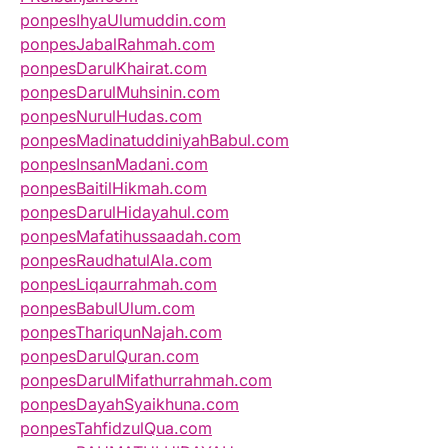
ponpesIhyaUlumuddin.com
ponpesJabalRahmah.com
ponpesDarulKhairat.com
ponpesDarulMuhsinin.com
ponpesNurulHudas.com
ponpesMadinatuddiniyahBabul.com
ponpesInsanMadani.com
ponpesBaitilHikmah.com
ponpesDarulHidayahul.com
ponpesMafatihussaadah.com
ponpesRaudhatulAla.com
ponpesLiqaurrahmah.com
ponpesBabulUlum.com
ponpesThariqunNajah.com
ponpesDarulQuran.com
ponpesDarulMifathurrahmah.com
ponpesDayahSyaikhuna.com
ponpesTahfidzulQua.com