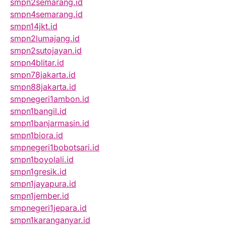
smpn2semarang.id
smpn4semarang.id
smpn14jkt.id
smpn2lumajang.id
smpn2sutojayan.id
smpn4blitar.id
smpn78jakarta.id
smpn88jakarta.id
smpnegeri1ambon.id
smpn1bangil.id
smpn1banjarmasin.id
smpn1biora.id
smpnegeri1bobotsari.id
smpn1boyolali.id
smpn1gresik.id
smpn1jayapura.id
smpn1jember.id
smpnegeri1jepara.id
smpn1karanganyar.id