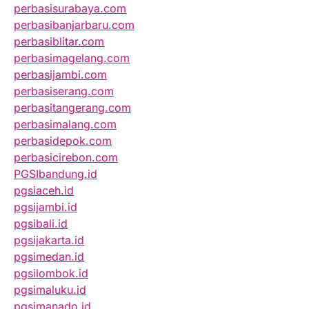
perbasisurabaya.com
perbasibanjarbaru.com
perbasiblitar.com
perbasimagelang.com
perbasijambi.com
perbasiserang.com
perbasitangerang.com
perbasimalang.com
perbasidepok.com
perbasicirebon.com
PGSIbandung.id
pgsiaceh.id
pgsijambi.id
pgsibali.id
pgsijakarta.id
pgsimedan.id
pgsilombok.id
pgsimaluku.id
pgsimanado.id