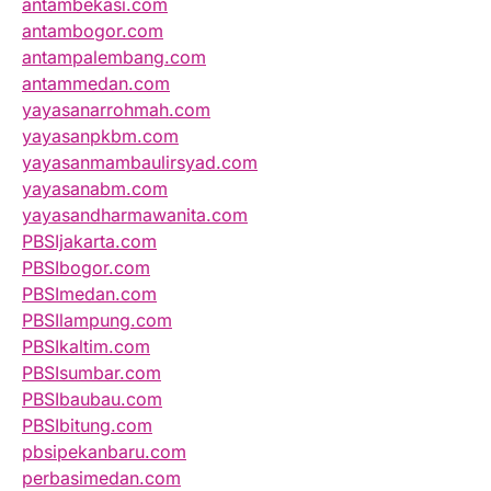
antambekasi.com
antambogor.com
antampalembang.com
antammedan.com
yayasanarrohmah.com
yayasanpkbm.com
yayasanmambaulirsyad.com
yayasanabm.com
yayasandharmawanita.com
PBSIjakarta.com
PBSIbogor.com
PBSImedan.com
PBSIlampung.com
PBSIkaltim.com
PBSIsumbar.com
PBSIbaubau.com
PBSIbitung.com
pbsipekanbaru.com
perbasimedan.com