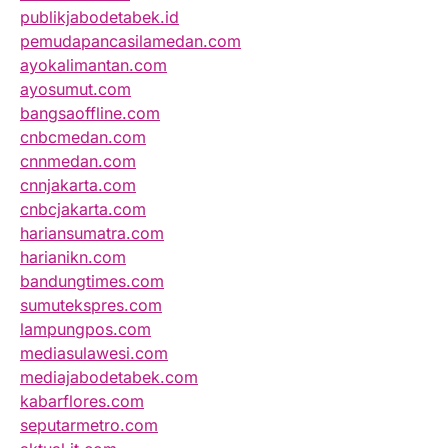
publikjabodetabek.id
pemudapancasilamedan.com
ayokalimantan.com
ayosumut.com
bangsaoffline.com
cnbcmedan.com
cnnmedan.com
cnnjakarta.com
cnbcjakarta.com
hariansumatra.com
harianikn.com
bandungtimes.com
sumutekspres.com
lampungpos.com
mediasulawesi.com
mediajabodetabek.com
kabarflores.com
seputarmetro.com