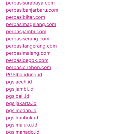
perbasisurabaya.com
perbasibanjarbaru.com
perbasiblitar.com
perbasimagelang.com
perbasijambi.com
perbasiserang.com
perbasitangerang.com
perbasimalang.com
perbasidepok.com
perbasicirebon.com
PGSIbandung.id
pgsiaceh.id
pgsijambi.id
pgsibali.id
pgsijakarta.id
pgsimedan.id
pgsilombok.id
pgsimaluku.id
pgsimanado.id