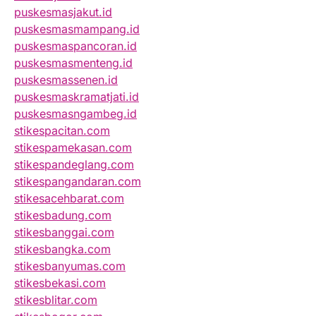
puskesmasjakut.id
puskesmasmampang.id
puskesmaspancoran.id
puskesmasmenteng.id
puskesmassenen.id
puskesmaskramatjati.id
puskesmasngambeg.id
stikespacitan.com
stikespamekasan.com
stikespandeglang.com
stikespangandaran.com
stikesacehbarat.com
stikesbadung.com
stikesbanggai.com
stikesbangka.com
stikesbanyumas.com
stikesbekasi.com
stikesblitar.com