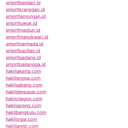
smpn1kendari.id
smpn1kranggan.id
smpn1lamongan.id
smpn1luwuk.id
smpn1madiun.id
smpn1manokwari.id
smpn1narmada.id
smpn1pacitan.id
smpn1padang.id
smpn1pailangga.id
haklijakarta.com
haklilangsa.com
haklisabang.com
haklidenpasar.com
haklicilegon.com
hakliserang.com
haklibengkulu.com
haklijogja.com
haklijambi.com