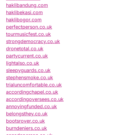
haklibandung.com
haklibekasi.com
haklibogor.com
perfectperson.co.uk
tourmusicfest.co.uk
strongdemocracy.co.uk
dronetotal.co.uk
partycurrent.co.uk
lightalso.co.uk
sleepyguards.co.uk
stephensmoke.co.uk
trialuncomfortable.co.uk
accordingchapel.co.uk
accordingoversees.co.uk
annoyingfunded.co.uk
belongsthey.co.uk
bootsrover.co.uk
burndeniers.co.uk