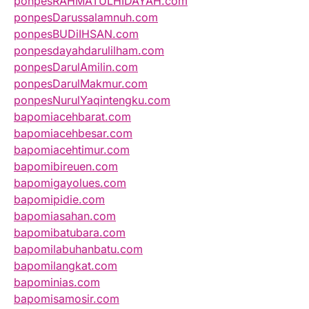
ponpesRAHMATULHIDAYAH.com
ponpesDarussalamnuh.com
ponpesBUDiIHSAN.com
ponpesdayahdarulilham.com
ponpesDarulAmilin.com
ponpesDarulMakmur.com
ponpesNurulYaqintengku.com
bapomiacehbarat.com
bapomiacehbesar.com
bapomiacehtimur.com
bapomibireuen.com
bapomigayolues.com
bapomipidie.com
bapomiasahan.com
bapomibatubara.com
bapomilabuhanbatu.com
bapomilangkat.com
bapominias.com
bapomisamosir.com