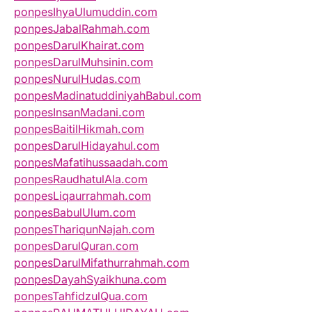
ponpesIhyaUlumuddin.com
ponpesJabalRahmah.com
ponpesDarulKhairat.com
ponpesDarulMuhsinin.com
ponpesNurulHudas.com
ponpesMadinatuddiniyahBabul.com
ponpesInsanMadani.com
ponpesBaitilHikmah.com
ponpesDarulHidayahul.com
ponpesMafatihussaadah.com
ponpesRaudhatulAla.com
ponpesLiqaurrahmah.com
ponpesBabulUlum.com
ponpesThariqunNajah.com
ponpesDarulQuran.com
ponpesDarulMifathurrahmah.com
ponpesDayahSyaikhuna.com
ponpesTahfidzulQua.com