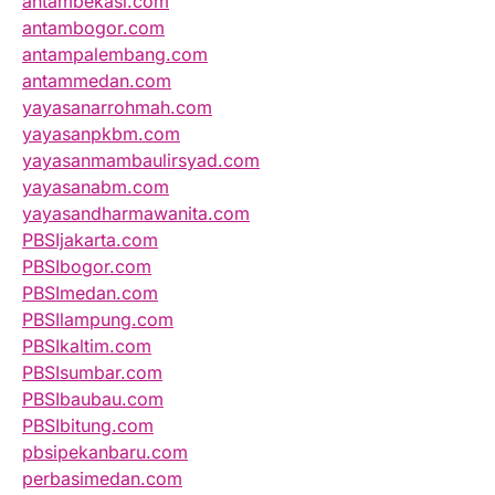
antambekasi.com
antambogor.com
antampalembang.com
antammedan.com
yayasanarrohmah.com
yayasanpkbm.com
yayasanmambaulirsyad.com
yayasanabm.com
yayasandharmawanita.com
PBSIjakarta.com
PBSIbogor.com
PBSImedan.com
PBSIlampung.com
PBSIkaltim.com
PBSIsumbar.com
PBSIbaubau.com
PBSIbitung.com
pbsipekanbaru.com
perbasimedan.com