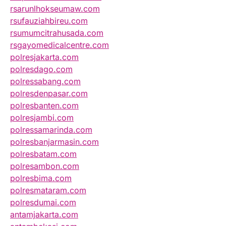
rsarunlhokseumaw.com
rsufauziahbireu.com
rsumumcitrahusada.com
rsgayomedicalcentre.com
polresjakarta.com
polresdago.com
polressabang.com
polresdenpasar.com
polresbanten.com
polresjambi.com
polressamarinda.com
polresbanjarmasin.com
polresbatam.com
polresambon.com
polresbima.com
polresmataram.com
polresdumai.com
antamjakarta.com