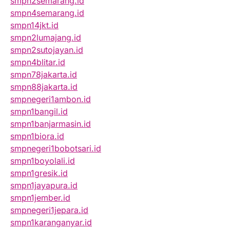
smpn2semarang.id
smpn4semarang.id
smpn14jkt.id
smpn2lumajang.id
smpn2sutojayan.id
smpn4blitar.id
smpn78jakarta.id
smpn88jakarta.id
smpnegeri1ambon.id
smpn1bangil.id
smpn1banjarmasin.id
smpn1biora.id
smpnegeri1bobotsari.id
smpn1boyolali.id
smpn1gresik.id
smpn1jayapura.id
smpn1jember.id
smpnegeri1jepara.id
smpn1karanganyar.id