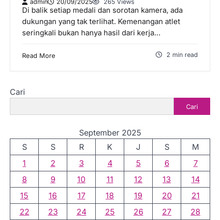
admin
20/09/2025
265 Views
Di balik setiap medali dan sorotan kamera, ada
dukungan yang tak terlihat. Kemenangan atlet
seringkali bukan hanya hasil dari kerja…
2 min read
Read More
Cari
Cari
September 2025
S
S
R
K
J
S
M
1
2
3
4
5
6
7
8
9
10
11
12
13
14
15
16
17
18
19
20
21
22
23
24
25
26
27
28