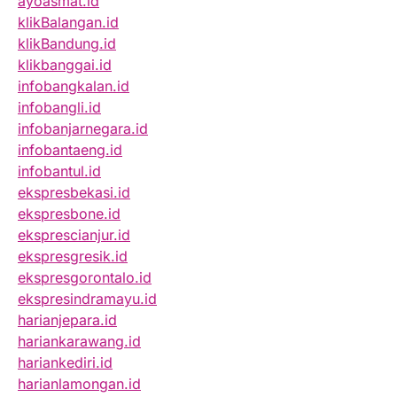
ayoasmat.id
klikBalangan.id
klikBandung.id
klikbanggai.id
infobangkalan.id
infobangli.id
infobanjarnegara.id
infobantaeng.id
infobantul.id
ekspresbekasi.id
ekspresbone.id
eksprescianjur.id
ekspresgresik.id
ekspresgorontalo.id
ekspresindramayu.id
harianjepara.id
hariankarawang.id
hariankediri.id
harianlamongan.id