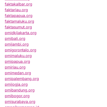
faktakalbar.org
faktariau.org
faktapapua.org
faktamaluku.org
faktasumut.org
pmidkijakarta.org
pmibali.org
pmijambi.org
pmigorontalo.org
pmimaluku.org
pmipapua.org
pmiriau.org
pmimedan.org
pmipalembang.org
pmijogja.org
pmibandung.org
pmibogor.org
pmisurabaya.org