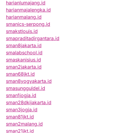
harianlumajang.id
harianmajalengka.id
harianmalang.id
smanics-serpong.id
smakstlouis.id
smapraditadirgantara.id
sman8jakarta.id
smalabschool.id
smaskanisius.id
sman2jakarta.id
sman68jkt.id
sman8yogyakarta.id
smasungguldel.id
sman1jogja.id
sman28dkijakarta.id
sman3jogja.id
sman81jkt.id
sman2malang.id
sman21jkt.id