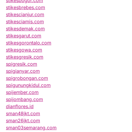
stikesbogor.com
stikesbrebes.com
stikescianjur.com
stikesciamis.com
stikesdemak.com
stikesgarut.com
stikesgorontalo.com
stikesgowa.com
stikesgresik.com
spigresik.com
spigianyar.com
spigrobongan.com
spigunungkidul.com
spijember.com
spijombang.com
dianflores.id
sman48jkt.com
sman26jkt.com
sman03semarang.com