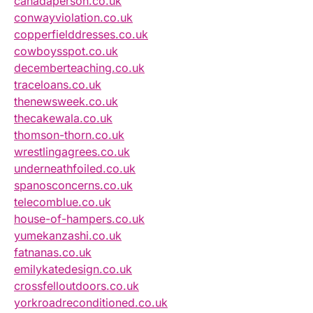
canadaperson.co.uk
conwayviolation.co.uk
copperfielddresses.co.uk
cowboysspot.co.uk
decemberteaching.co.uk
traceloans.co.uk
thenewsweek.co.uk
thecakewala.co.uk
thomson-thorn.co.uk
wrestlingagrees.co.uk
underneathfoiled.co.uk
spanosconcerns.co.uk
telecomblue.co.uk
house-of-hampers.co.uk
yumekanzashi.co.uk
fatnanas.co.uk
emilykatedesign.co.uk
crossfelloutdoors.co.uk
yorkroadreconditioned.co.uk