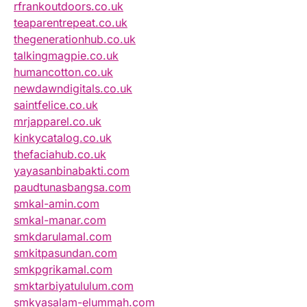
rfrankoutdoors.co.uk
teaparentrepeat.co.uk
thegenerationhub.co.uk
talkingmagpie.co.uk
humancotton.co.uk
newdawndigitals.co.uk
saintfelice.co.uk
mrjapparel.co.uk
kinkycatalog.co.uk
thefaciahub.co.uk
yayasanbinabakti.com
paudtunasbangsa.com
smkal-amin.com
smkal-manar.com
smkdarulamal.com
smkitpasundan.com
smkpgrikamal.com
smktarbiyatululum.com
smkyasalam-elummah.com