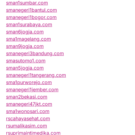
sman1sumbar.com
smanegeri1bantul.com
smanegeri1bogor.com
sman1surabaya.com
sman6jogja.com
sma1magelang.com
sman9jogja.com
smanegeri3bandung.com
smasutomo1.com
sman5jogja.com
smanegeri1tangerang.com
sma1purworejo.com
smanegeri1jember.com
sman2bekasi.com
smanegeri47jkt.com
sma1wonosari.com
rscahayasehat.com
rsumalikasim.com
rsuprimaintimedika.com